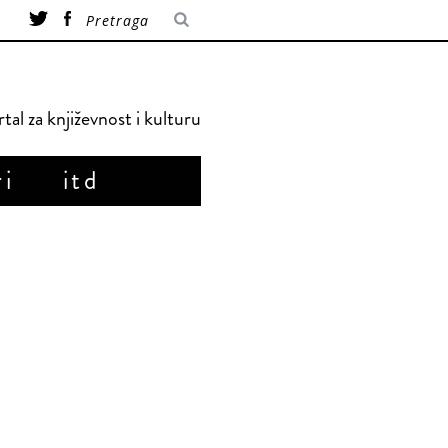
tal za književnost i kulturu
ri
itd