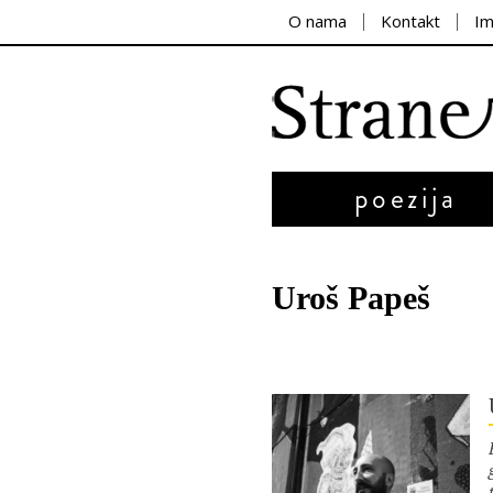
O nama
Kontakt
I
poezija
Uroš Papeš