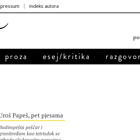
mpressum
Indeks autora
por
proza
esej/kritika
razgovo
Uroš Papeš, pet pjesama
Budimpešta peščar i
granitređam kao tetrisdok se
tribade sladesvojim porocima