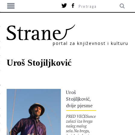
portal za književnost i kulturu
TIKA
Uroš Stojiljković
ORI
Uroš
Stojiljković,
dvije pjesme
PRED VEČESunce
T
zalazi iza brega
našeg malog
sela.Na bregu,
SUM