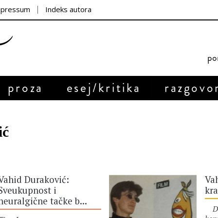
mpressum
Indeks autora
por
proza
esej/kritika
razgovo
ić
Vahid Duraković:
Vah
Sveukupnost i
kra
neuralgične tačke b...
Dne