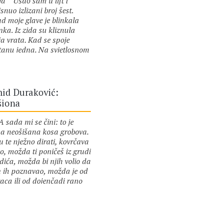
ja Ušao sam u lift i
isnuo izlizani broj šest.
d moje glave je blinkala
ka. Iz zida su kliznula
ja vrata. Kad se spoje
tanu jedna. Na svjetlosnom
iru ulaznih vrata ukaza se
or :
Vahid Duraković
žana. Maše mi i trči
nikom. Ruke nam se spoje,
kiraju vrata da postanu
hid Duraković:
na. Nakon nekoliko
šiona
spješnih trzaja, vrata su
stala. Uspinjući se ka
ada mi se čini: to je
tom spratu ruke su ostale
epa neošišana kosa grobova.
na u drugoj. Unutrašnjost
u te nježno dirati, kovrčava
a je išarana markerima.
o, možda ti poničeš iz grudi
niraju četiri političke
dića, možda bi njih volio da
le i dva ljubavna stiha. Niz
 ih poznavao, možda je od
ik, spojene ruke se dječiji
aca ili od dojenčadi rano
mašu. Pred vratima
e iz zagrljaja majki, te si ti
dentske sobe se umire.
or :
Vahid Duraković
je majčin naručaj. Walt
ti…
tman „Vlati trave“ U