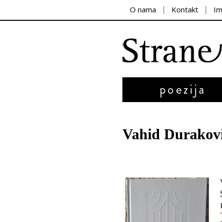
O nama
Kontakt
I
poezija
Vahid Durakov