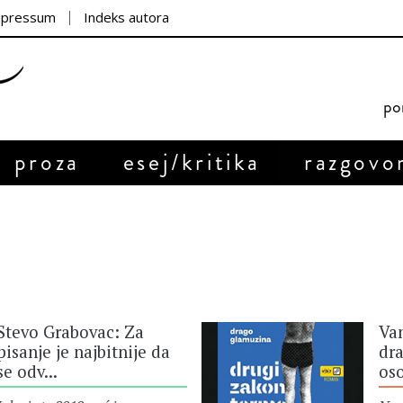
mpressum
Indeks autora
por
proza
esej/kritika
razgovo
Stevo Grabovac: Za
Va
pisanje je najbitnije da
dra
se odv...
os