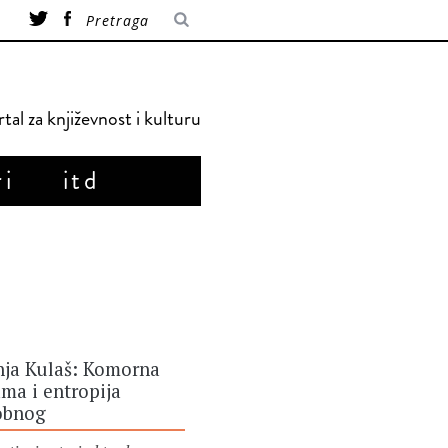
tal za književnost i kulturu
ri
itd
nja Kulaš: Komorna
ma i entropija
obnog