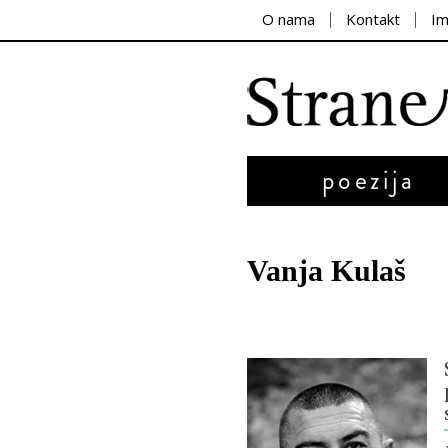
O nama
Kontakt
I
poezija
Vanja Kulaš