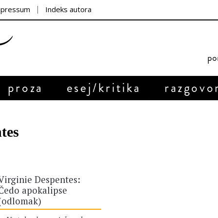
mpressum
Indeks autora
por
proza
esej/kritika
razgovo
tes
Virginie Despentes:
Čedo apokalipse
(odlomak)