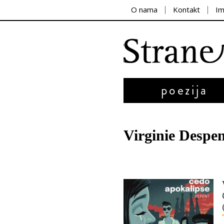
O nama
Kontakt
I
poezija
Virginie Despen