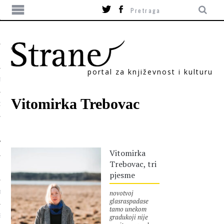
portal za književnost i kulturu
TIKA
Vitomirka Trebovac
ORI
Vitomirka
Trebovac, tri
pjesme
novotvoj
T
glasraspadase
tamo unekom
gradukoji nije
SUM