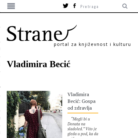
portal za književnost i kulturu
TIKA
Vladimira Becić
ORI
Vladimira
Becić: Gospa
od zdravlja
“Mogli bi u
T
Donata na
sladoled.” Vito je
gleda u pod, ka da
SUM