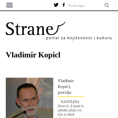
portal za književnost i kulturu
TIKA
Vladimir Kopicl
ORI
Vladimir
Kopicl,
poezija
KANTILENA
T
Zora će. S njom iz
jabuke izlazi crv.
Ceo je Istok
SUM