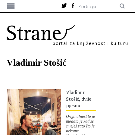
portal za književnost i kulturu
TIKA
Vladimir Stošić
ORI
Vladimir
Stošić, dvije
pjesme
Originalnost to je
T
modato je kad se
smeješ zato što je
nekome
SUM