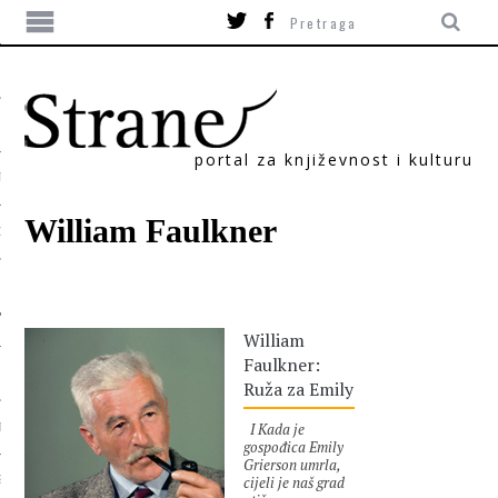
portal za književnost i kulturu
TIKA
William Faulkner
ORI
William
Faulkner:
Ruža za Emily
I Kada je
T
gospođica Emily
Grierson umrla,
cijeli je naš grad
SUM