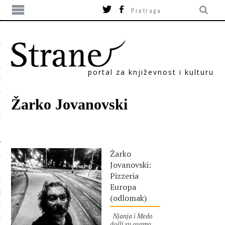
portal za književnost i kulturu
TIKA
Žarko Jovanovski
ORI
Žarko
Jovanovski:
Pizzeria
Europa
T
(odlomak)
Njanja i Medo
SUM
došli su ovamo