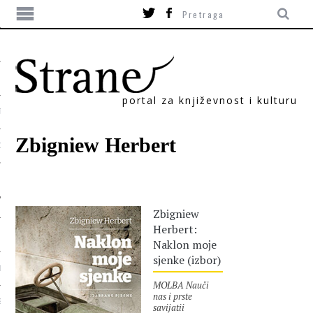
portal za književnost i kulturu
TIKA
Zbigniew Herbert
ORI
Zbigniew
Herbert:
Naklon moje
sjenke (izbor)
T
MOLBA Nauči
nas i prste
SUM
savijatii