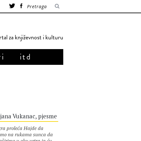
tal za književnost i kulturu
ri
itd
ljana Vukanac, pjesme
a proleća Hajde da
amo na rukama sunca da
aširimo u oku vetra ja ću