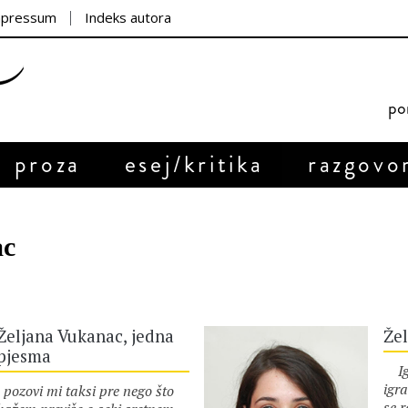
mpressum
Indeks autora
por
proza
esej/kritika
razgovo
ac
Željana Vukanac, jedna
Že
pjesma
Igr
igr
pozovi mi taksi pre nego što
se r