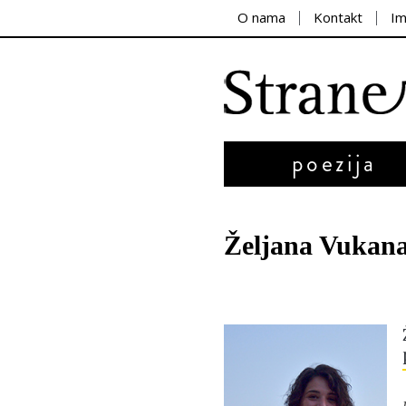
O nama
Kontakt
I
poezija
Željana Vukan