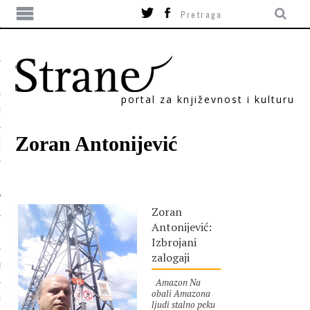
portal za književnost i kulturu
TIKA
Zoran Antonijević
ORI
Zoran
Antonijević:
Izbrojani
zalogaji
T
Amazon Na
obali Amazona
SUM
ljudi stalno peku