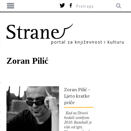
portal za književnost i kulturu
TIKA
Zoran Pilić
ORI
Zoran Pilić –
Ljeto kratke
priče
Kad su Divovi
T
hodali zemljom
2010. Baseball je
više od igre.
SUM