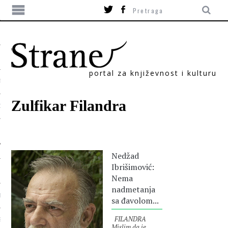
portal za književnost i kulturu
TIKA
Zulfikar Filandra
ORI
Nedžad
Ibrišimović:
Nema
nadmetanja
T
sa đavolom...
FILANDRA
SUM
Mislim da je