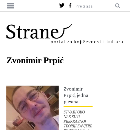
portal za književnost i kulturu
TIKA
Zvonimir Prpić
ORI
Zvonimir
Prpić, jedna
pjesma
STVARI OKO
T
NAS SU U
PREKRASNOJ
TEORIJI ZAVJERE
SUM