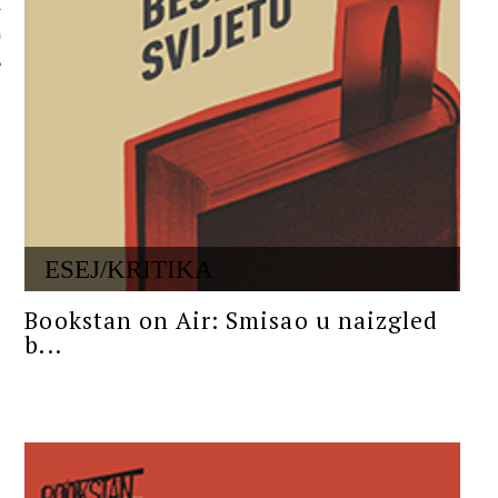
 AUTORA
ESEJ/KRITIKA
Bookstan on Air: Smisao u naizgled
b...