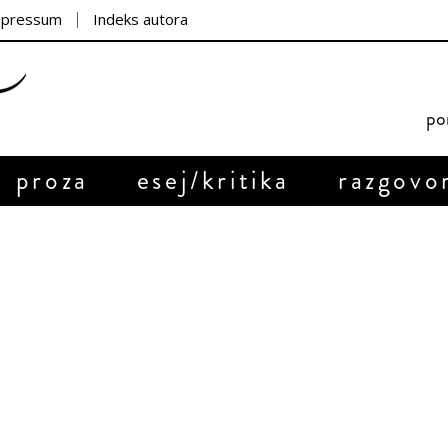
mpressum
Indeks autora
por
proza
esej/kritika
razgovo