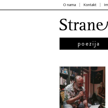
O nama
Kontakt
I
poezija