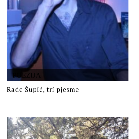
 AUTORA
POEZIJA
Rade Šupić, tri pjesme