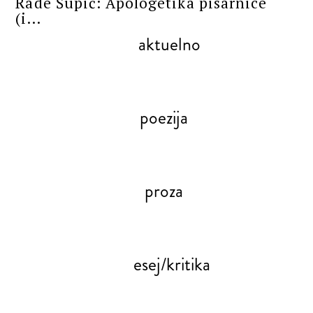
Rade Šupić: Apologetika pisarnice
(i...
aktuelno
poezija
proza
esej/kritika