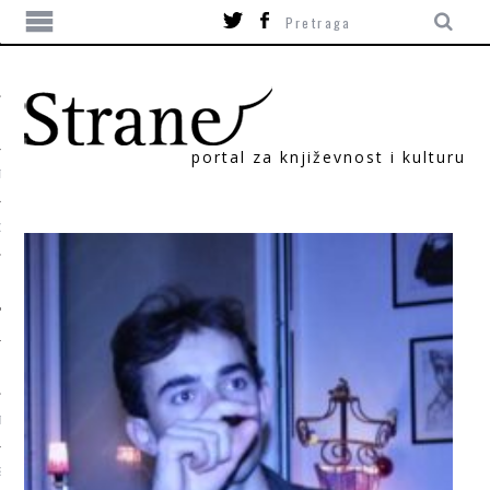
portal za književnost i kulturu
TIKA
ORI
T
SUM