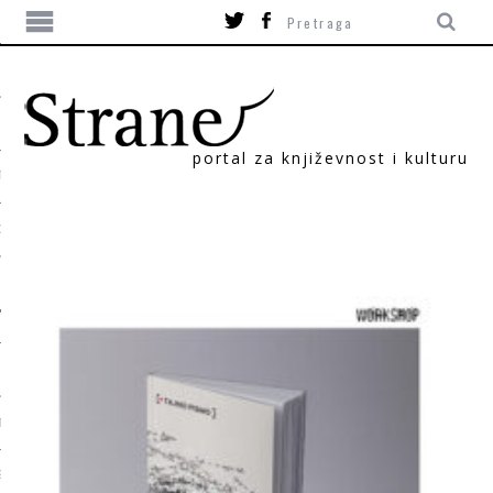
portal za književnost i kulturu
TIKA
ORI
T
SUM