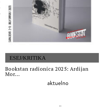
 AUTORA
ESEJ/KRITIKA
Bookstan radionica 2025: Ardijan
Mor...
aktuelno