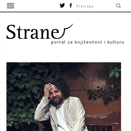
portal za književnost i kulturu
TIKA
ORI
T
SUM