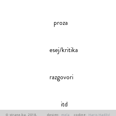
proza
esej/kritika
razgovori
itd
strane.ba, 2018.
design:
mela
coding:
Haris Hadžić
©