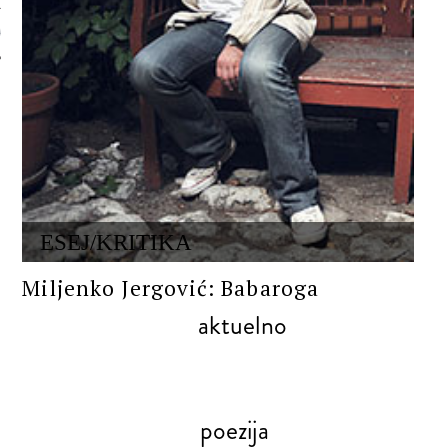
 AUTORA
ESEJ/KRITIKA
Miljenko Jergović: Babaroga
aktuelno
poezija