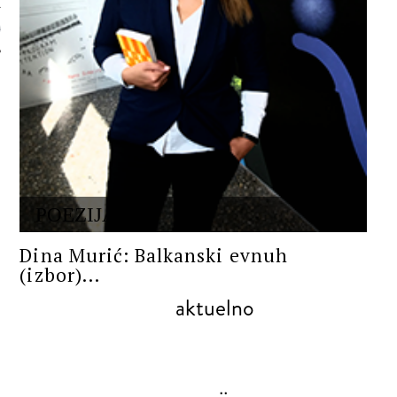
 AUTORA
POEZIJA
Dina Murić: Balkanski evnuh
(izbor)...
aktuelno