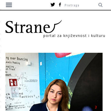
portal za književnost i kulturu
TIKA
ORI
T
SUM