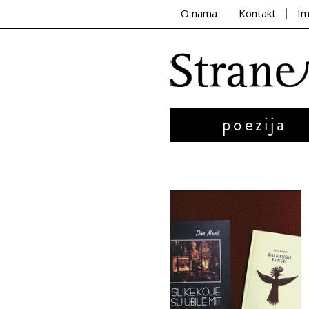
O nama
Kontakt
I
poezija