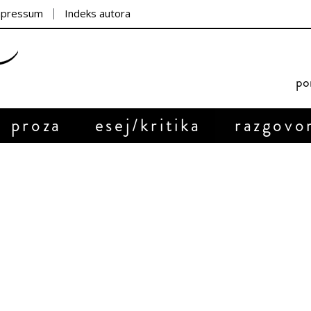
mpressum
Indeks autora
por
proza
esej/kritika
razgovo