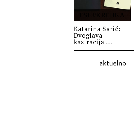
ESEJ/KRITIKA
Katarina Sarić:
Dvoglava
kastracija ...
aktuelno