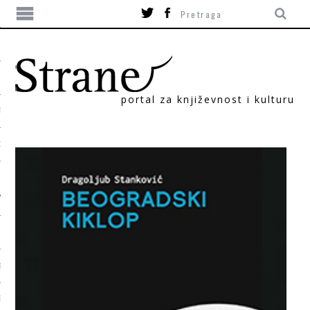
portal za književnost i kulturu
TIKA
ORI
T
SUM