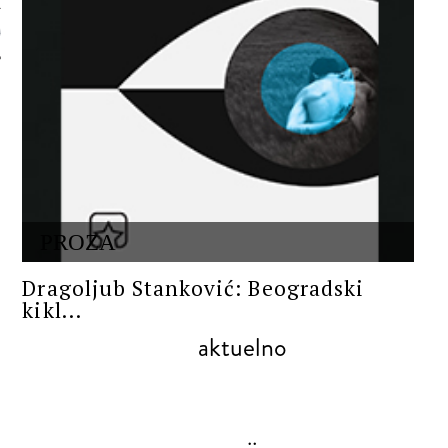
 AUTORA
PROZA
Dragoljub Stanković: Beogradski
kikl...
aktuelno