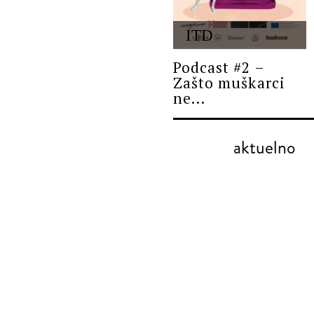
ITD
Podcast #2 –
Zašto muškarci
ne...
aktuelno