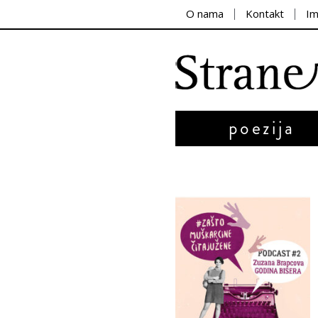
O nama
Kontakt
I
poezija