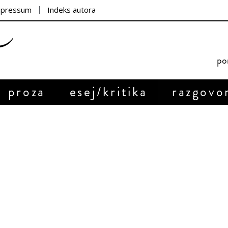
mpressum
Indeks autora
por
proza
esej/kritika
razgovo