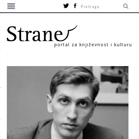
portal za književnost i kulturu
TIKA
ORI
T
SUM