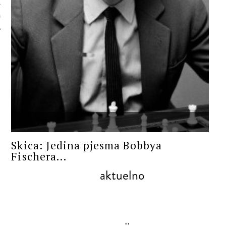
 AUTORA
ITD
Skica: Jedina pjesma Bobbya
Fischera...
aktuelno