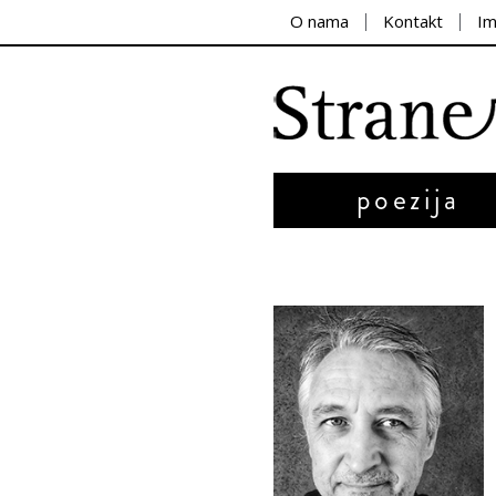
O nama
Kontakt
I
poezija