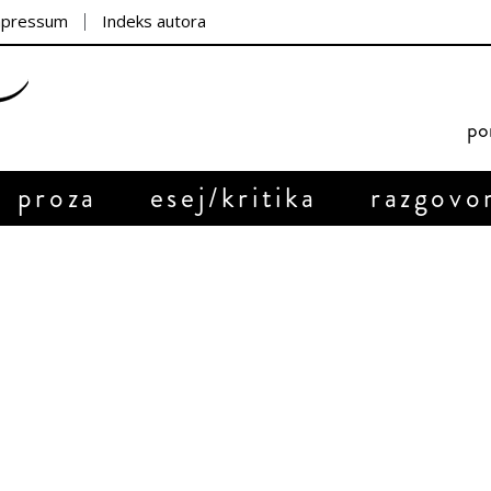
mpressum
Indeks autora
por
proza
esej/kritika
razgovo