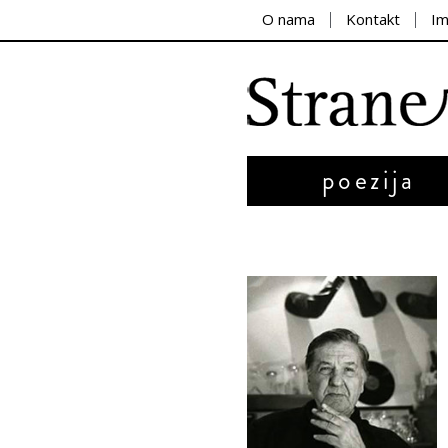
O nama
Kontakt
I
poezija