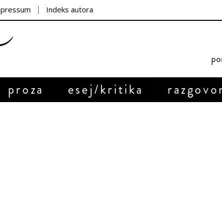
mpressum
Indeks autora
por
proza
esej/kritika
razgovo