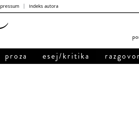
mpressum
Indeks autora
por
proza
esej/kritika
razgovo