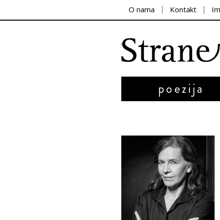
O nama
Kontakt
I
poezija