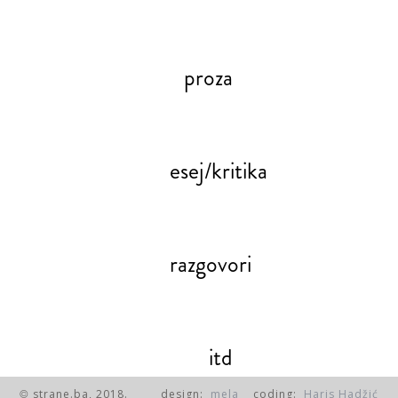
proza
esej/kritika
razgovori
itd
strane.ba, 2018.
design:
mela
coding:
Haris Hadžić
©