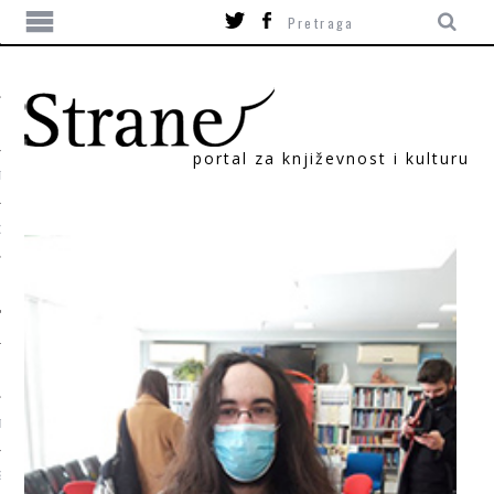
portal za književnost i kulturu
TIKA
ORI
T
SUM