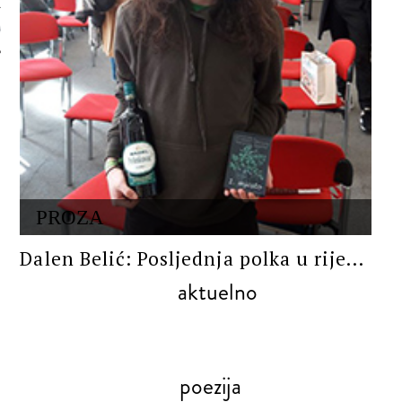
 AUTORA
PROZA
Dalen Belić: Posljednja polka u rije...
aktuelno
poezija