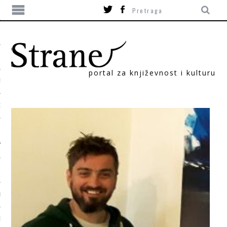
portal za književnost i kulturu
TIKA
ORI
T
SUM