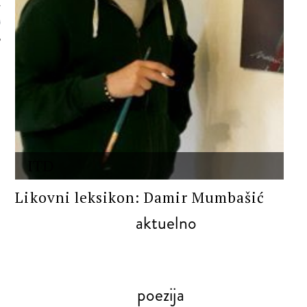
 AUTORA
ITD
Likovni leksikon: Damir Mumbašić
aktuelno
poezija