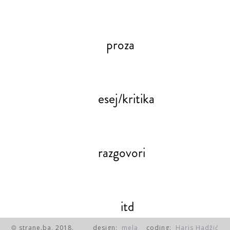
proza
esej/kritika
razgovori
itd
strane.ba, 2018.
design:
mela
coding:
Haris Hadžić
©