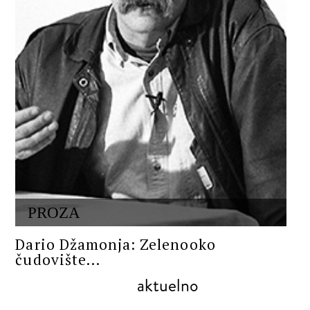
PROZA
Dario Džamonja: Zelenooko
čudovište...
aktuelno