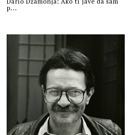
Dario Džamonja: Ako ti jave da sam
p...