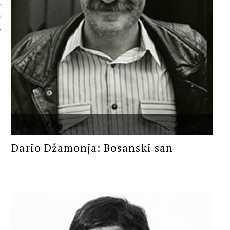
 AUTORA
PROZA
Dario Džamonja: Bosanski san