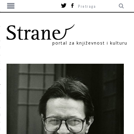
portal za književnost i kulturu
TIKA
ORI
T
SUM