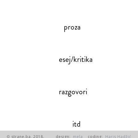
proza
esej/kritika
razgovori
itd
strane.ba, 2018.
design:
mela
coding:
Haris Hadžić
©