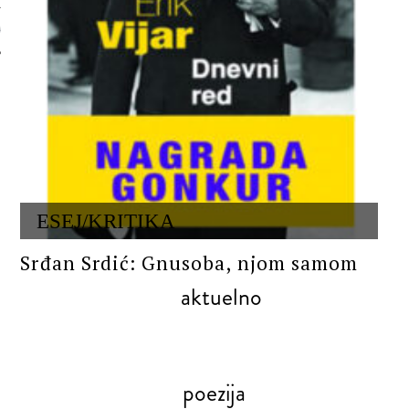
 AUTORA
ESEJ/KRITIKA
Srđan Srdić: Gnusoba, njom samom
aktuelno
poezija