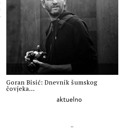
 AUTORA
ITD
Goran Bisić: Dnevnik šumskog
čovjeka...
aktuelno