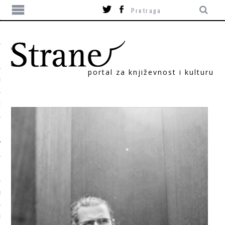
portal za književnost i kulturu
TIKA
ORI
T
SUM