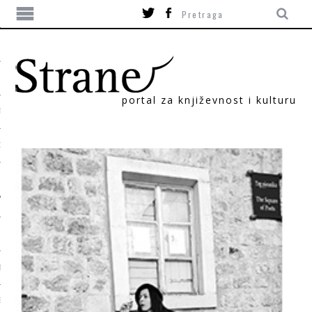
portal za književnost i kulturu
TIKA
ORI
T
SUM