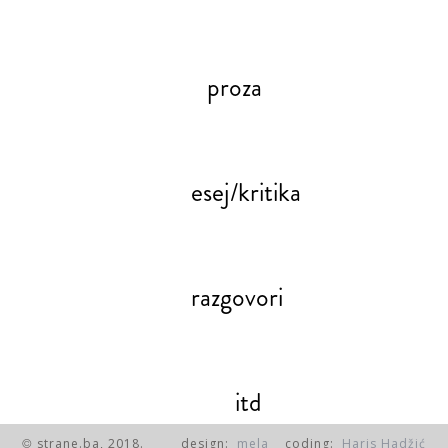
proza
esej/kritika
razgovori
itd
strane.ba, 2018.
design:
mela
coding:
Haris Hadžić
©