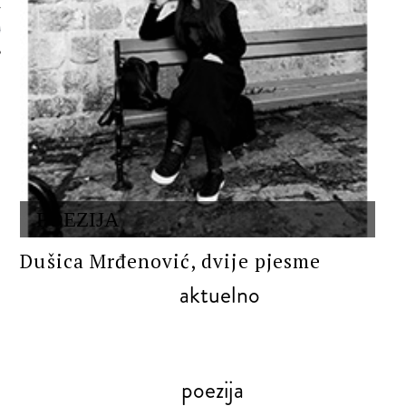
 AUTORA
POEZIJA
Dušica Mrđenović, dvije pjesme
aktuelno
poezija