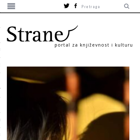
portal za književnost i kulturu
TIKA
ORI
T
SUM