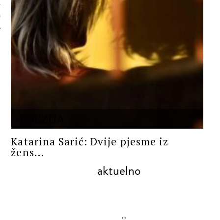
 AUTORA
POEZIJA
Katarina Sarić: Dvije pjesme iz
žens...
aktuelno