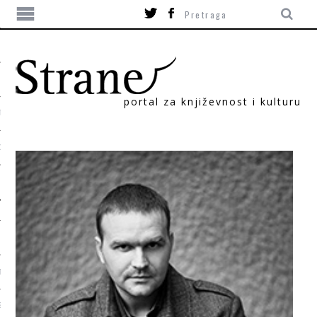
portal za književnost i kulturu
TIKA
ORI
T
SUM