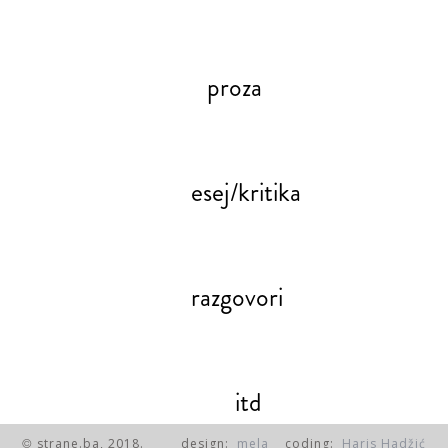
proza
esej/kritika
razgovori
itd
strane.ba, 2018.
design:
mela
coding:
Haris Hadžić
©