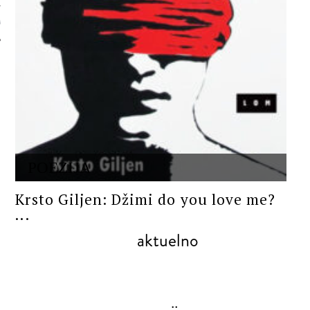
 AUTORA
POEZIJA
Krsto Giljen: Džimi do you love me?
...
aktuelno