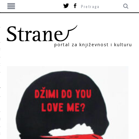
portal za književnost i kulturu
TIKA
ORI
T
SUM