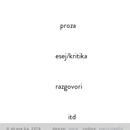
proza
esej/kritika
razgovori
itd
strane.ba, 2018.
design:
mela
coding:
Haris Hadžić
©