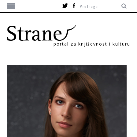
portal za književnost i kulturu
TIKA
ORI
T
SUM