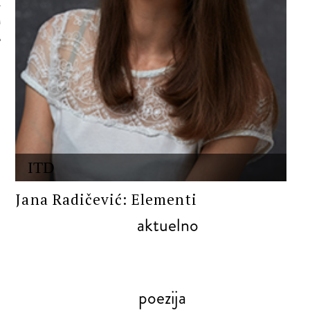
 AUTORA
ITD
Jana Radičević: Elementi
aktuelno
poezija