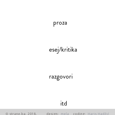
proza
esej/kritika
razgovori
itd
strane.ba, 2018.
design:
mela
coding:
Haris Hadžić
©