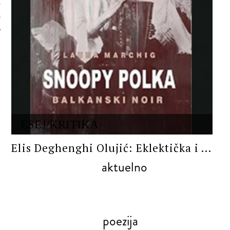
 AUTORA
ESEJ/KRITIKA
Elis Deghenghi Olujić: Eklektička i ...
aktuelno
poezija