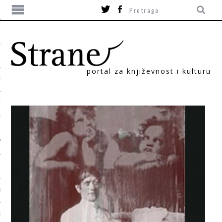
portal za književnost i kulturu
TIKA
ORI
T
SUM