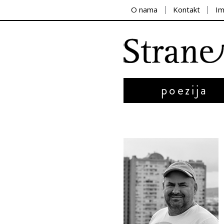
O nama
Kontakt
I
poezija