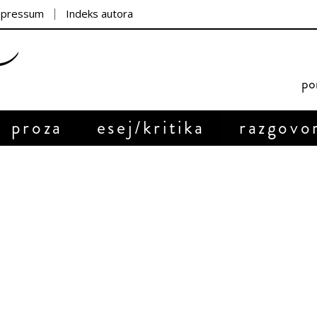
mpressum
Indeks autora
por
proza
esej/kritika
razgovo