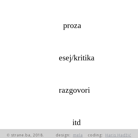
proza
esej/kritika
razgovori
itd
© strane.ba, 2018.
design:
mela
coding:
Haris Hadžić