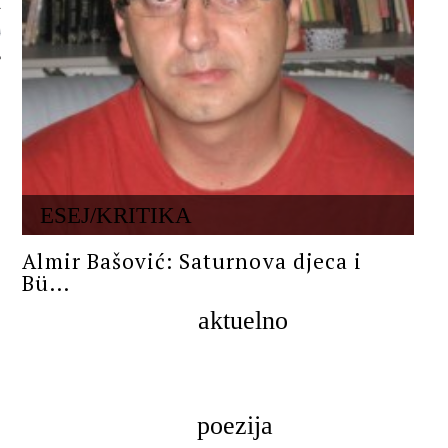
 AUTORA
ESEJ/KRITIKA
Almir Bašović: Saturnova djeca i
Bü...
aktuelno
poezija