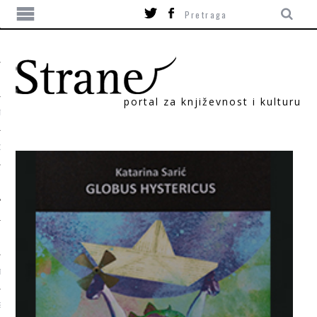
portal za književnost i kulturu
TIKA
ORI
T
SUM