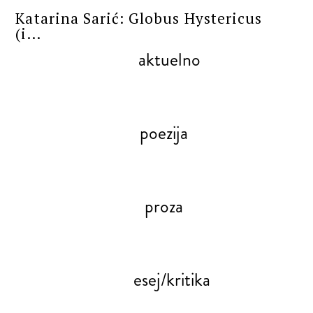
Katarina Sarić: Globus Hystericus
(i...
aktuelno
poezija
proza
esej/kritika