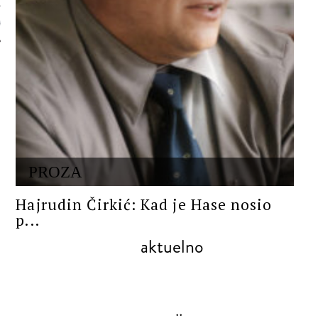
 AUTORA
PROZA
Hajrudin Čirkić: Kad je Hase nosio
p...
aktuelno