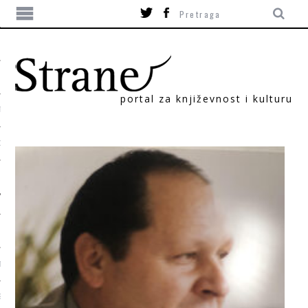
portal za književnost i kulturu
TIKA
ORI
T
SUM