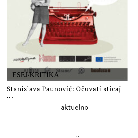
 AUTORA
ESEJ/KRITIKA
Stanislava Paunović: Očuvati sticaj
...
aktuelno