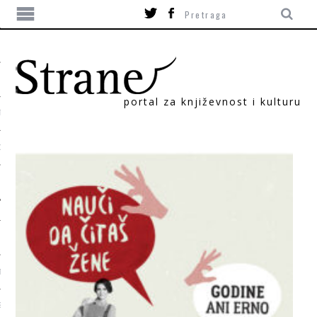
portal za književnost i kulturu
TIKA
ORI
T
SUM