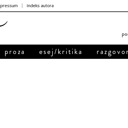
mpressum
Indeks autora
por
proza
esej/kritika
razgovo