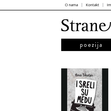
O nama
Kontakt
I
poezija