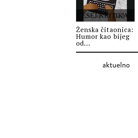
ESEJ/KRITIKA
Ženska čitaonica:
Humor kao bijeg
od...
aktuelno