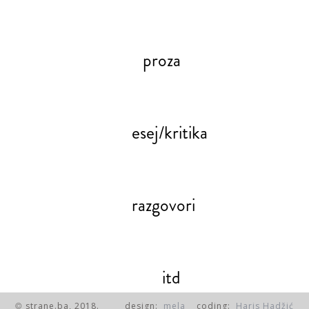
proza
esej/kritika
razgovori
itd
strane.ba, 2018.
design:
mela
coding:
Haris Hadžić
©