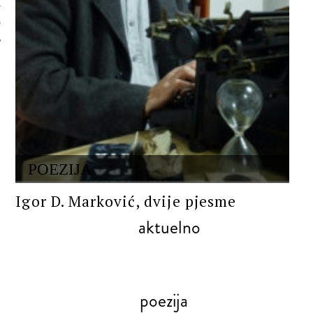
 AUTORA
POEZIJA
Igor D. Marković, dvije pjesme
aktuelno
poezija