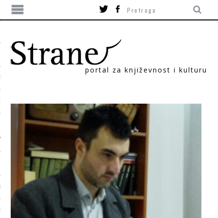
portal za književnost i kulturu
TIKA
ORI
T
SUM