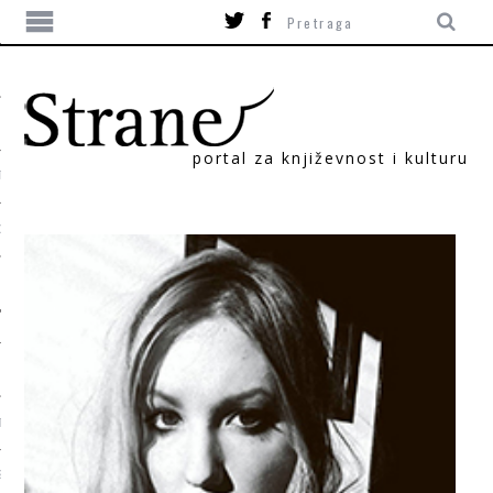
portal za književnost i kulturu
TIKA
ORI
T
SUM