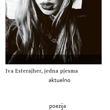
 AUTORA
POEZIJA
Iva Esterajher, jedna pjesma
aktuelno
poezija