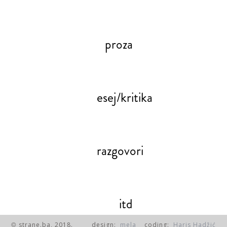
proza
esej/kritika
razgovori
itd
strane.ba, 2018.
design:
mela
coding:
Haris Hadžić
©