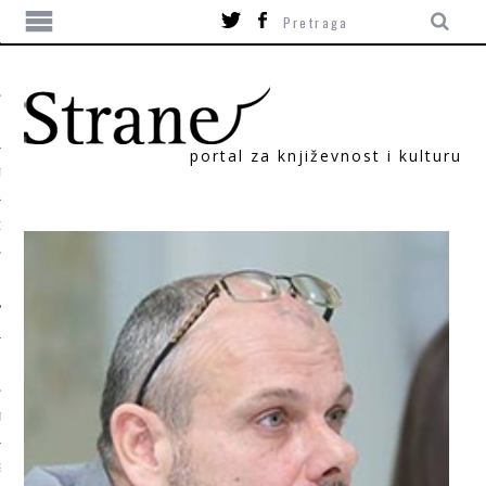
portal za književnost i kulturu
TIKA
ORI
T
SUM