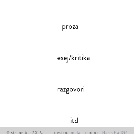
proza
esej/kritika
razgovori
itd
strane.ba, 2018.
design:
mela
coding:
Haris Hadžić
©