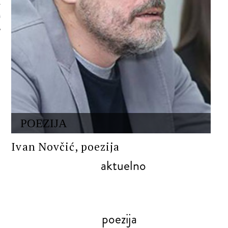
 AUTORA
POEZIJA
Ivan Novčić, poezija
aktuelno
poezija